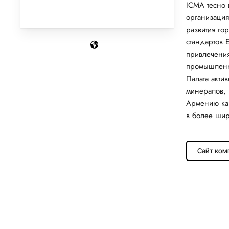
ICMA тесно 
организация
развития г
стандартов 
привлечени
промышленн
Палата акти
минералов, 
Армению ка
в более шир
Сайт ком