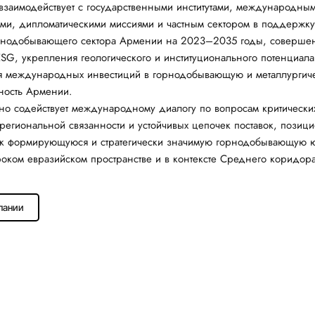
взаимодействует с государственными институтами, международны
ми, дипломатическими миссиями и частным сектором в поддержку
орнодобывающего сектора Армении на 2023–2035 годы, совершен
ESG, укрепления геологического и институционального потенциала,
я международных инвестиций в горнодобывающую и металлургич
ость Армении.
вно содействует международному диалогу по вопросам критически
региональной связанности и устойчивых цепочек поставок, позиц
к формирующуюся и стратегически значимую горнодобывающую
оком евразийском пространстве и в контексте Среднего коридора
пании