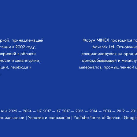
аркой, принадлежащей
Форум MINEX проводится 
тании в 2002 году,
Advantix Ltd. Основанн
приятий в области
специализируется на орган
сти и металлургии,
горнодобывающей и металлу
ции, перехода к
материалов, промышленной ц
.
 Asia
2025
—
2024
—
UZ 2017
—
KZ 2017
—
2016
—
2014
—
2013
—
2012
—
201
нциальности
|
Условия и положения
|
YouTube Terms of Service
|
Google