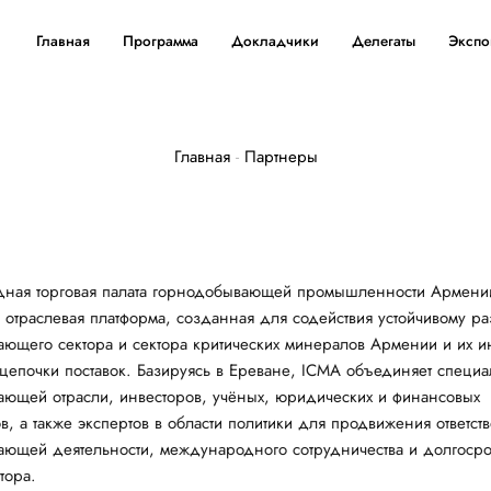
Главная
Программа
Докладчики
Делегаты
Экспо
Главная
-
Партнеры
ная торговая палата горнодобывающей промышленности Армени
 отраслевая платформа, созданная для содействия устойчивому ра
ющего сектора и сектора критических минералов Армении и их и
цепочки поставок. Базируясь в Ереване, ICMA объединяет специа
ющей отрасли, инвесторов, учёных, юридических и финансовых
ов, а также экспертов в области политики для продвижения ответст
ющей деятельности, международного сотрудничества и долгосро
тора.