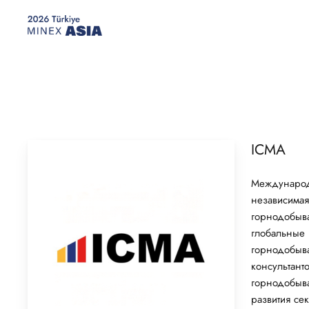
Skip
to
main
content
ICMA
Международ
независимая
горнодобыва
глобальные 
горнодобыва
консультант
горнодобыва
развития сек