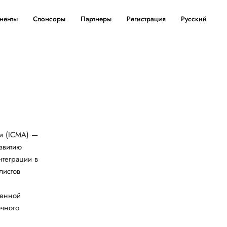
ненты
Спонсоры
Партнеры
Регистрация
Русский
и (ICMA) —
звитию
нтеграции в
листов
венной
чного