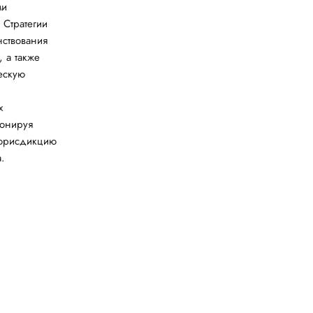
ми
 Стратегии
ствования
 а также
ескую
х
ионируя
 юрисдикцию
.