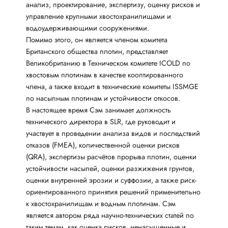
анализ, проектирование, экспертизу, оценку рисков и
управление крупными хвостохранилищами и
водоудерживающими сооружениями.
Помимо этого, он является членом комитета
Британского общества плотин, представляет
Великобританию в Техническом комитете ICOLD по
хвостовым плотинам в качестве кооптированного
члена, а также входит в технические комитеты ISSMGE
по насыпным плотинам и устойчивости откосов.
В настоящее время Сэм занимает должность
технического директора в SLR, где руководит и
участвует в проведении анализа видов и последствий
отказов (FMEA), количественной оценки рисков
(QRA), экспертизы расчётов прорыва плотин, оценки
устойчивости насыпей, оценки разжижения грунтов,
оценки внутренней эрозии и суффозии, а также риск-
ориентированного принятия решений применительно
к хвостохранилищам и водным плотинам. Сэм
является автором ряда научно-технических статей по
таким темам, как оценка рисков, ненасыщенные и