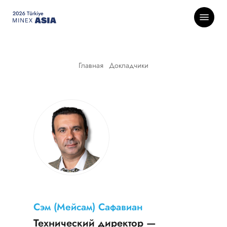
Skip
Menu
to
main
content
Главная
-
Докладчики
Сэм (Мейсам) Сафавиан
Технический директор —