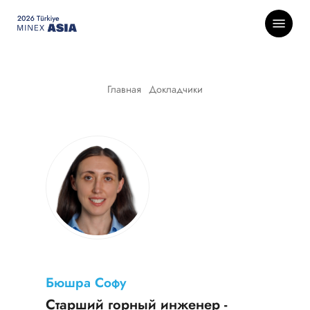
Skip
Menu
to
main
content
Главная
-
Докладчики
Бюшра Софу
Старший горный инженер -